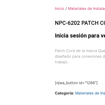
Inicio
/
Materiales de Instala
NPC-6202 PATCH C
Inicia sesión para v
Patch Cord de la marca Ques
diseñado para conexiones de
trabajo.
[njwa_button id="1286"]
Categoría:
Materiales de In