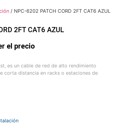
ción
/ NPC-6202 PATCH CORD 2FT CAT6 AZUL
ORD 2FT CAT6 AZUL
er el precio
t, es un cable de red de alto rendimiento
 corta distancia en racks o estaciones de
stalación