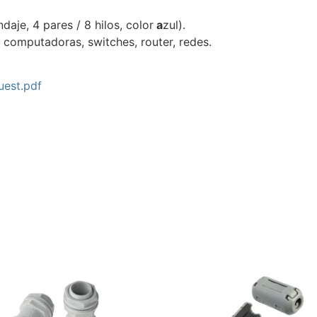
daje, 4 pares / 8 hilos, color
a
zul).
computadoras, switches, router, redes.
uest.pdf