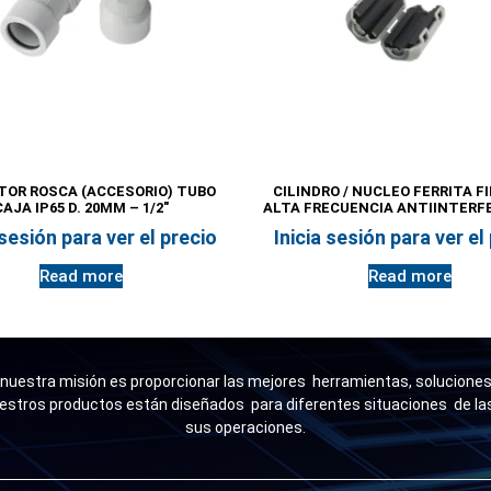
OR ROSCA (ACCESORIO) TUBO
CILINDRO / NUCLEO FERRITA F
CAJA IP65 D. 20MM – 1/2″
ALTA FRECUENCIA ANTIINTERF
 sesión para ver el precio
Inicia sesión para ver el
Read more
Read more
uestra misión es proporcionar las mejores herramientas, soluciones 
estros productos están diseñados para diferentes situaciones de l
sus operaciones.