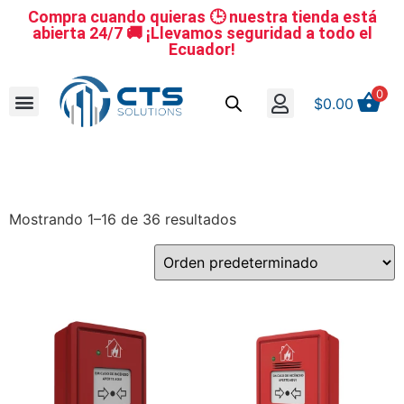
Compra cuando quieras 🕒 nuestra tienda está
abierta 24/7 🚚 ¡Llevamos seguridad a todo el
Ecuador!
0
$
0.00
Se nuestro distribuidor
Iniciar sesión
Reestablecer la contraseña
Cerrar Sesión
Mostrando 1–16 de 36 resultados