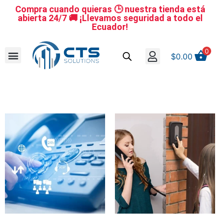
Compra cuando quieras 🕒 nuestra tienda está
abierta 24/7 🚚 ¡Llevamos seguridad a todo el
Ecuador!
0
$
0.00
Se nuestro distribuidor
Iniciar sesión
Reestablecer la contraseña
Cerrar Sesión