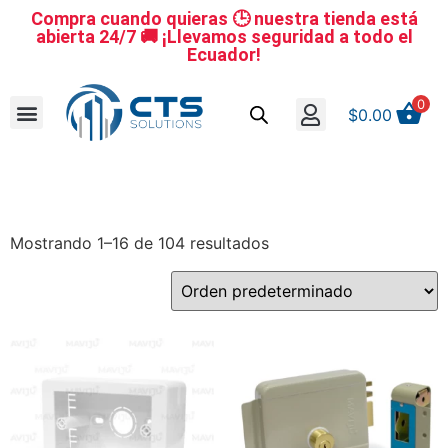
Compra cuando quieras 🕒 nuestra tienda está
abierta 24/7 🚚 ¡Llevamos seguridad a todo el
Ecuador!
0
$
0.00
Se nuestro distribuidor
Iniciar sesión
Reestablecer la contraseña
Cerrar Sesión
Mostrando 1–16 de 104 resultados