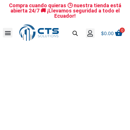
Compra cuando quieras 🕒 nuestra tienda está
abierta 24/7 🚚 ¡Llevamos seguridad a todo el
Ecuador!
0
$
0.00
Se nuestro distribuidor
Iniciar sesión
Reestablecer la contraseña
Cerrar Sesión