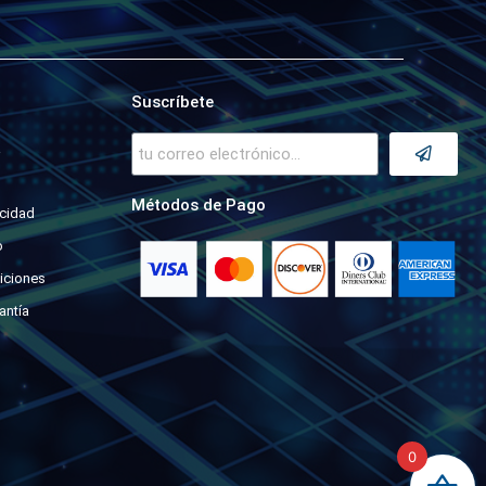
Suscríbete
a
Métodos de Pago
acidad
o
iciones
antía
0