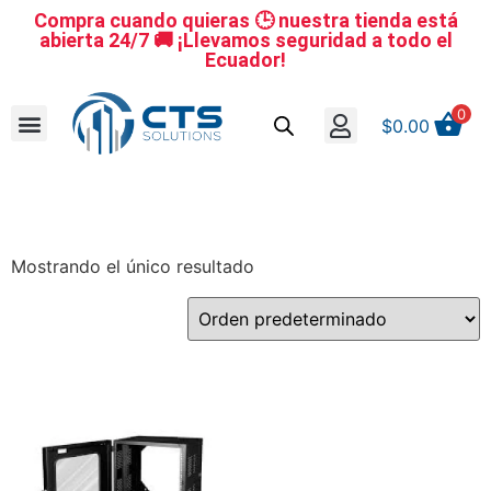
Compra cuando quieras 🕒 nuestra tienda está
abierta 24/7 🚚 ¡Llevamos seguridad a todo el
Ecuador!
0
$
0.00
Se nuestro distribuidor
Iniciar sesión
Reestablecer la contraseña
Cerrar Sesión
Mostrando el único resultado