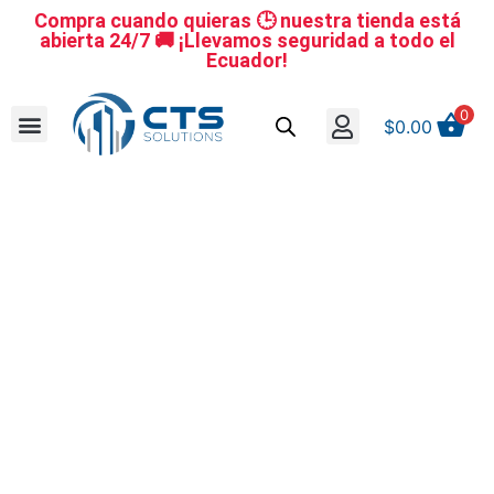
Compra cuando quieras 🕒 nuestra tienda está
abierta 24/7 🚚 ¡Llevamos seguridad a todo el
Ecuador!
0
$
0.00
Se nuestro distribuidor
Iniciar sesión
Reestablecer la contraseña
Cerrar Sesión