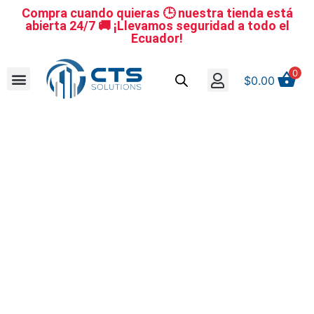
Compra cuando quieras 🕒 nuestra tienda está
abierta 24/7 🚚 ¡Llevamos seguridad a todo el
Ecuador!
0
$
0.00
Se nuestro distribuidor
Iniciar sesión
Reestablecer la contraseña
Cerrar Sesión