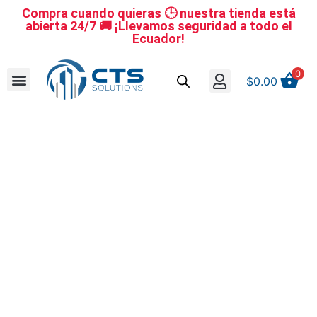
Compra cuando quieras 🕒 nuestra tienda está
abierta 24/7 🚚 ¡Llevamos seguridad a todo el
Ecuador!
0
$
0.00
Se nuestro distribuidor
Iniciar sesión
Reestablecer la contraseña
Cerrar Sesión