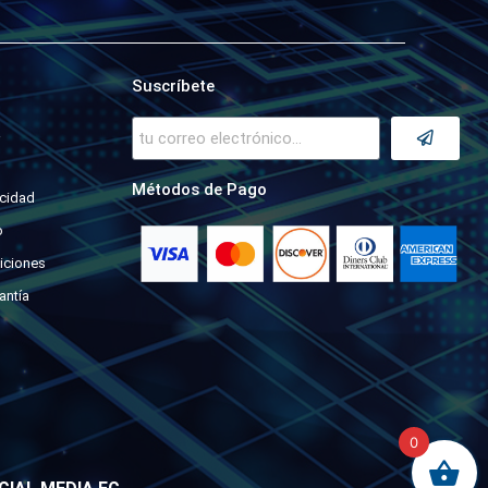
Suscríbete
a
Métodos de Pago
acidad
o
iciones
antía
0