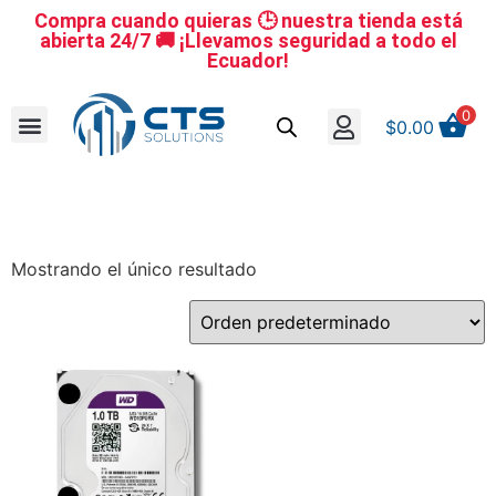
Compra cuando quieras 🕒 nuestra tienda está
abierta 24/7 🚚 ¡Llevamos seguridad a todo el
Ecuador!
0
$
0.00
Se nuestro distribuidor
Iniciar sesión
Reestablecer la contraseña
Cerrar Sesión
Mostrando el único resultado