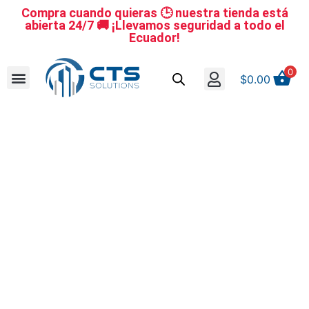
Compra cuando quieras 🕒 nuestra tienda está
abierta 24/7 🚚 ¡Llevamos seguridad a todo el
Ecuador!
0
$
0.00
Se nuestro distribuidor
Iniciar sesión
Reestablecer la contraseña
Cerrar Sesión