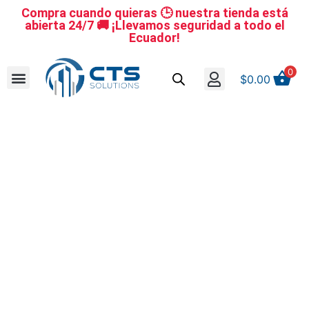
Compra cuando quieras 🕒 nuestra tienda está
abierta 24/7 🚚 ¡Llevamos seguridad a todo el
Ecuador!
0
$
0.00
Se nuestro distribuidor
Iniciar sesión
Reestablecer la contraseña
Cerrar Sesión