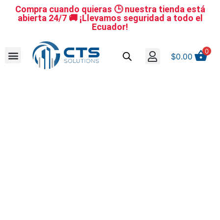
Compra cuando quieras 🕒 nuestra tienda está
abierta 24/7 🚚 ¡Llevamos seguridad a todo el
Ecuador!
0
$
0.00
Se nuestro distribuidor
Iniciar sesión
Reestablecer la contraseña
Cerrar Sesión