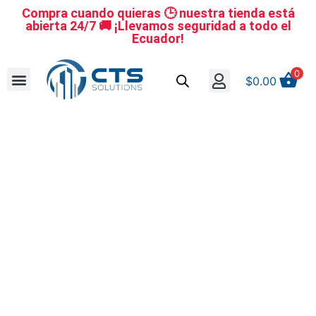
Compra cuando quieras 🕒 nuestra tienda está
abierta 24/7 🚚 ¡Llevamos seguridad a todo el
Ecuador!
0
$
0.00
Se nuestro distribuidor
Iniciar sesión
Reestablecer la contraseña
Cerrar Sesión