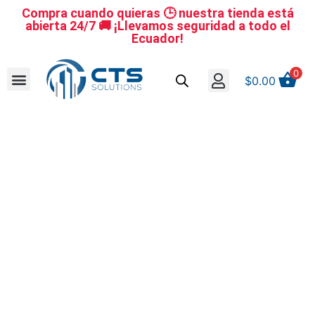
Compra cuando quieras 🕒 nuestra tienda está
abierta 24/7 🚚 ¡Llevamos seguridad a todo el
Ecuador!
0
$
0.00
Se nuestro distribuidor
Iniciar sesión
Reestablecer la contraseña
Cerrar Sesión