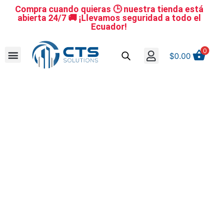
Compra cuando quieras 🕒 nuestra tienda está
abierta 24/7 🚚 ¡Llevamos seguridad a todo el
Ecuador!
0
$
0.00
Se nuestro distribuidor
Iniciar sesión
Reestablecer la contraseña
Cerrar Sesión