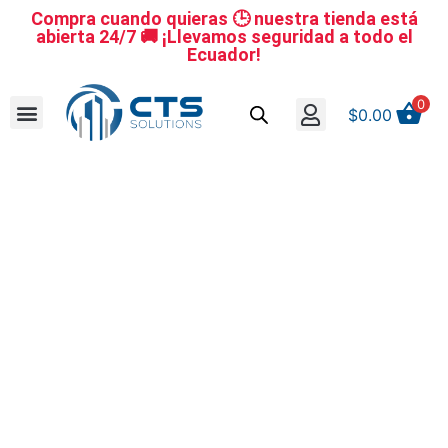
Compra cuando quieras 🕒 nuestra tienda está
abierta 24/7 🚚 ¡Llevamos seguridad a todo el
Ecuador!
0
$
0.00
Se nuestro distribuidor
Iniciar sesión
Reestablecer la contraseña
Cerrar Sesión