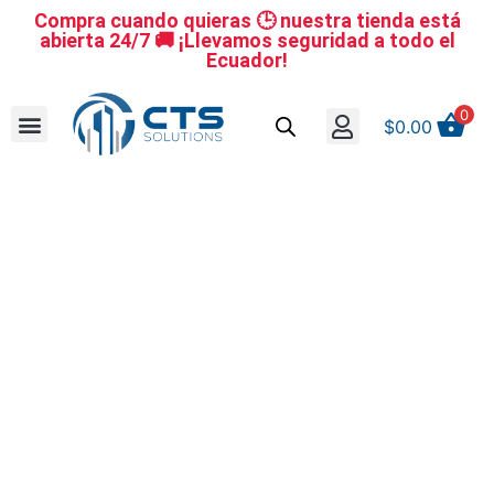
Compra cuando quieras 🕒 nuestra tienda está
abierta 24/7 🚚 ¡Llevamos seguridad a todo el
Ecuador!
0
$
0.00
Se nuestro distribuidor
Iniciar sesión
Reestablecer la contraseña
Cerrar Sesión