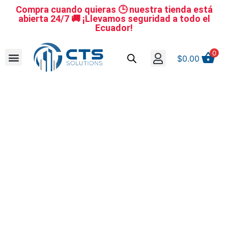
Compra cuando quieras 🕒 nuestra tienda está
abierta 24/7 🚚 ¡Llevamos seguridad a todo el
Ecuador!
0
$
0.00
Se nuestro distribuidor
Iniciar sesión
Reestablecer la contraseña
Cerrar Sesión