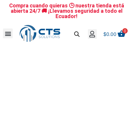
Compra cuando quieras 🕒 nuestra tienda está
abierta 24/7 🚚 ¡Llevamos seguridad a todo el
Ecuador!
0
$
0.00
Se nuestro distribuidor
Iniciar sesión
Reestablecer la contraseña
Cerrar Sesión