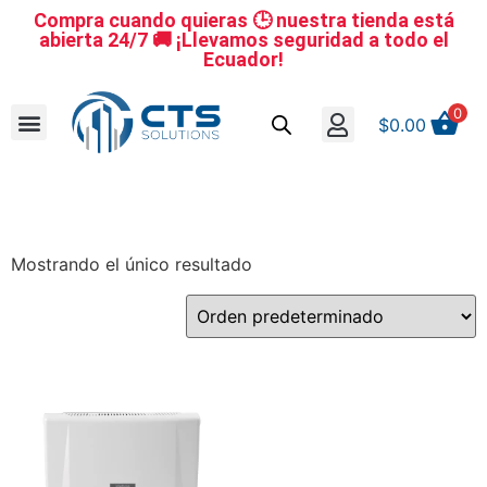
Compra cuando quieras 🕒 nuestra tienda está
abierta 24/7 🚚 ¡Llevamos seguridad a todo el
Ecuador!
0
$
0.00
Se nuestro distribuidor
Iniciar sesión
Reestablecer la contraseña
Cerrar Sesión
Mostrando el único resultado