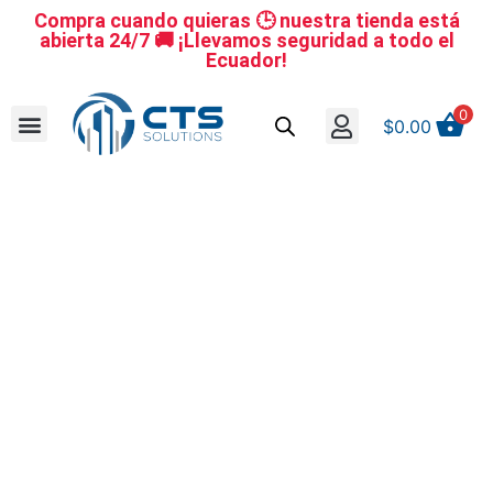
Compra cuando quieras 🕒 nuestra tienda está
abierta 24/7 🚚 ¡Llevamos seguridad a todo el
Ecuador!
0
$
0.00
Se nuestro distribuidor
Iniciar sesión
Reestablecer la contraseña
Cerrar Sesión