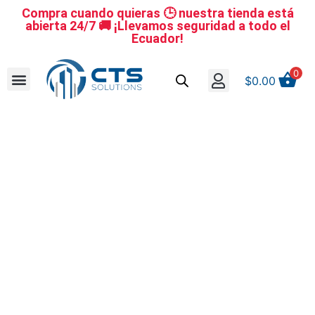
Compra cuando quieras 🕒 nuestra tienda está
abierta 24/7 🚚 ¡Llevamos seguridad a todo el
Ecuador!
0
$
0.00
Se nuestro distribuidor
Iniciar sesión
Reestablecer la contraseña
Cerrar Sesión