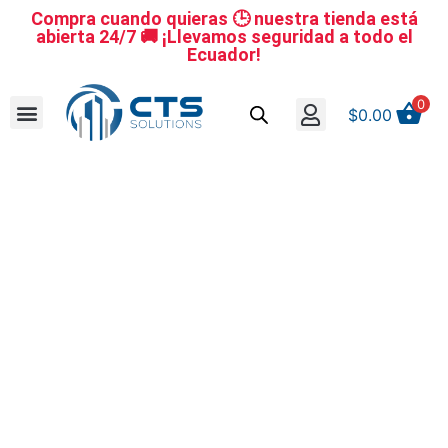
Compra cuando quieras 🕒 nuestra tienda está
abierta 24/7 🚚 ¡Llevamos seguridad a todo el
Ecuador!
0
$
0.00
Se nuestro distribuidor
Iniciar sesión
Reestablecer la contraseña
Cerrar Sesión