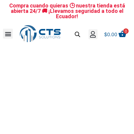
Compra cuando quieras 🕒 nuestra tienda está
abierta 24/7 🚚 ¡Llevamos seguridad a todo el
Ecuador!
0
$
0.00
Se nuestro distribuidor
Iniciar sesión
Reestablecer la contraseña
Cerrar Sesión