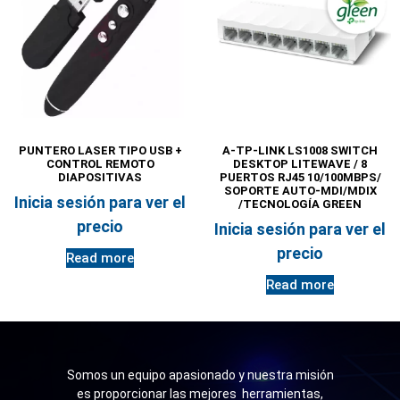
PUNTERO LASER TIPO USB +
A-TP-LINK LS1008 SWITCH
CONTROL REMOTO
DESKTOP LITEWAVE / 8
DIAPOSITIVAS
PUERTOS RJ45 10/100MBPS/
SOPORTE AUTO-MDI/MDIX
Inicia sesión para ver el
/TECNOLOGÍA GREEN
precio
Inicia sesión para ver el
precio
Read more
Read more
Somos un equipo apasionado y nuestra misión
es proporcionar las mejores herramientas,