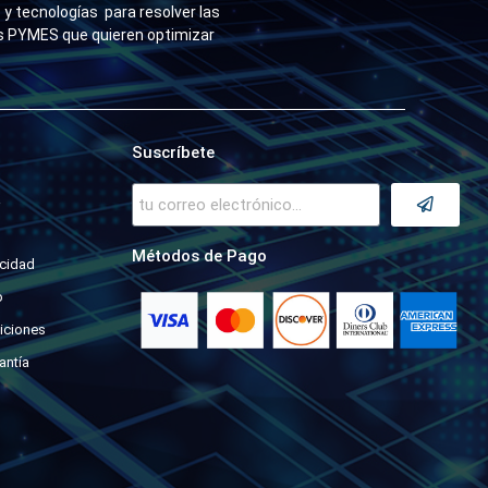
y tecnologías para resolver las
as PYMES que quieren optimizar
Suscríbete
a
Métodos de Pago
acidad
o
iciones
antía