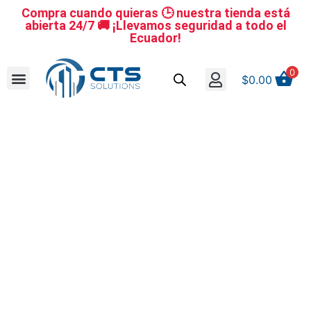
Compra cuando quieras 🕒 nuestra tienda está
abierta 24/7 🚚 ¡Llevamos seguridad a todo el
Ecuador!
0
$
0.00
Se nuestro distribuidor
Iniciar sesión
Reestablecer la contraseña
Cerrar Sesión