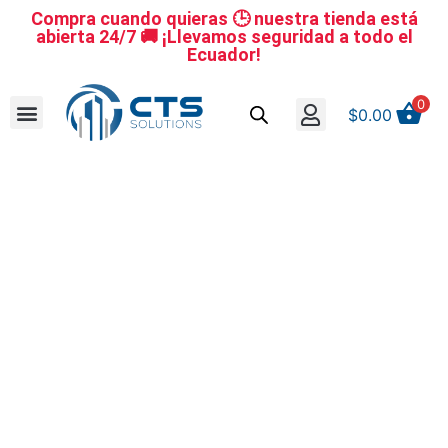
Compra cuando quieras 🕒 nuestra tienda está
abierta 24/7 🚚 ¡Llevamos seguridad a todo el
Ecuador!
0
$
0.00
Se nuestro distribuidor
Iniciar sesión
Reestablecer la contraseña
Cerrar Sesión