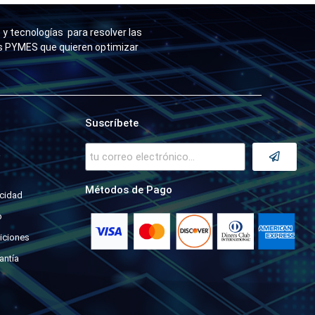
y tecnologías para resolver las
as PYMES que quieren optimizar
Suscríbete
a
Métodos de Pago
acidad
o
iciones
antía