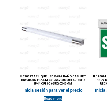
IL030097 APLIQUE LED PARA BAÑO CABINET
IL190014
18W 4000K 1170LM 85-265V 50000H 50-60HZ
110V 
IP44 CRI 90 665X60X40MM
REC
Inicia sesión para ver el precio
Inicia
Read more