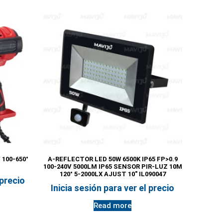
100-650°
A-REFLECTOR LED 50W 6500K IP65 FP>0.9
100-240V 5000LM IP65 SENSOR PIR-LUZ 10M
120° 5-2000LX AJUST 10″ IL090047
 precio
Inicia sesión para ver el precio
Read more