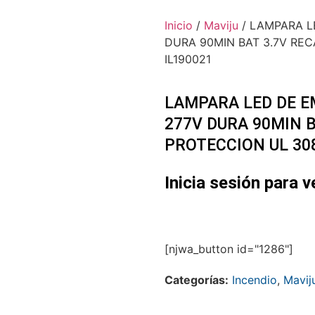
Inicio
/
Maviju
/ LAMPARA L
DURA 90MIN BAT 3.7V RE
IL190021
LAMPARA LED DE E
277V DURA 90MIN B
PROTECCION UL 30
Inicia sesión para v
[njwa_button id="1286"]
Categorías:
Incendio
,
Mavij