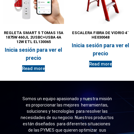
REGLETA SMART 5 TOMAS 15A
ESCALERA FIBRA DE VIDRIO 4¨
1875W 460JL 2USBC+USBA 4A
HE030048
12W ETL EL130065
Inicia sesión para ver el
Inicia sesión para ver el
precio
precio
Read more
Read more
Somos un equipo apasionado y nuestra misión
es proporcionar las mejores herramientas,
soluciones y tecnologías para resolver las
necesidades de su negocio. Nuestros productos
están diseñados para diferentes situaciones
de las PYMES que quieren optimizar sus