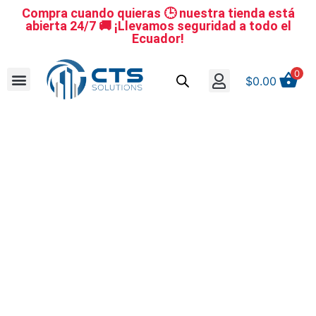
Compra cuando quieras 🕒 nuestra tienda está
abierta 24/7 🚚 ¡Llevamos seguridad a todo el
Ecuador!
0
$
0.00
Se nuestro distribuidor
Iniciar sesión
Reestablecer la contraseña
Cerrar Sesión