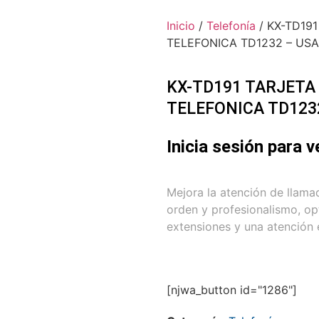
Inicio
/
Telefonía
/ KX-TD19
TELEFONICA TD1232 – US
KX-TD191 TARJETA
TELEFONICA TD123
Inicia sesión para v
Mejora la atención de llam
orden y profesionalismo, op
extensiones y una atención 
[njwa_button id="1286"]