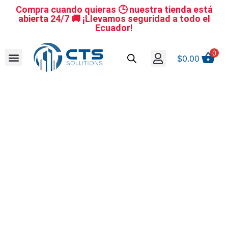
Compra cuando quieras 🕒 nuestra tienda está
abierta 24/7 🚚 ¡Llevamos seguridad a todo el
Ecuador!
0
$
0.00
Se nuestro distribuidor
Iniciar sesión
Reestablecer la contraseña
Cerrar Sesión