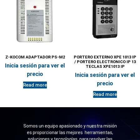
Z-KOCOM ADAPTADOR PS-M2
PORTERO EXTERNO XPE 1013 IP
/ PORTERO ELECTRONICO IP 13
Inicia sesión para ver el
TECLAS XPE1013 IP
precio
Inicia sesión para ver el
precio
Read more
Read more
Somos un equipo apasionado y nuestra misión
es proporcionar las mejores herramientas,
soluciones y tecnologías para resolver las