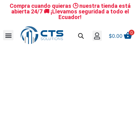
Compra cuando quieras 🕒 nuestra tienda está
abierta 24/7 🚚 ¡Llevamos seguridad a todo el
Ecuador!
0
$
0.00
Se nuestro distribuidor
Iniciar sesión
Reestablecer la contraseña
Cerrar Sesión