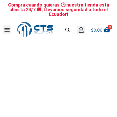
Compra cuando quieras 🕒 nuestra tienda está
abierta 24/7 🚚 ¡Llevamos seguridad a todo el
Ecuador!
0
$
0.00
Se nuestro distribuidor
Iniciar sesión
Reestablecer la contraseña
Cerrar Sesión