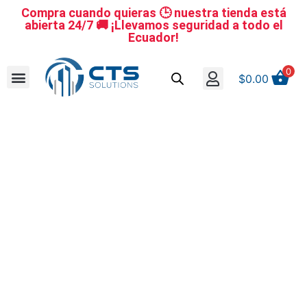
Compra cuando quieras 🕒 nuestra tienda está
abierta 24/7 🚚 ¡Llevamos seguridad a todo el
Ecuador!
0
$
0.00
Se nuestro distribuidor
Iniciar sesión
Reestablecer la contraseña
Cerrar Sesión