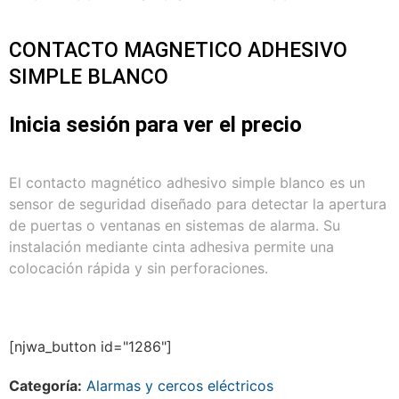
CONTACTO MAGNETICO ADHESIVO
SIMPLE BLANCO
Inicia sesión para ver el precio
El contacto magnético adhesivo simple blanco es un
sensor de seguridad diseñado para detectar la apertura
de puertas o ventanas en sistemas de alarma. Su
instalación mediante cinta adhesiva permite una
colocación rápida y sin perforaciones.
[njwa_button id="1286"]
Categoría:
Alarmas y cercos eléctricos