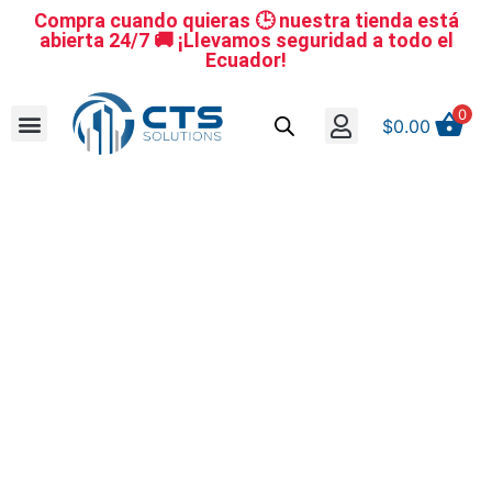
Compra cuando quieras 🕒 nuestra tienda está
abierta 24/7 🚚 ¡Llevamos seguridad a todo el
Ecuador!
0
$
0.00
Se nuestro distribuidor
Iniciar sesión
Reestablecer la contraseña
Cerrar Sesión