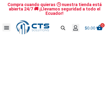
Compra cuando quieras 🕒 nuestra tienda está
abierta 24/7 🚚 ¡Llevamos seguridad a todo el
Ecuador!
0
$
0.00
Se nuestro distribuidor
Iniciar sesión
Reestablecer la contraseña
Cerrar Sesión