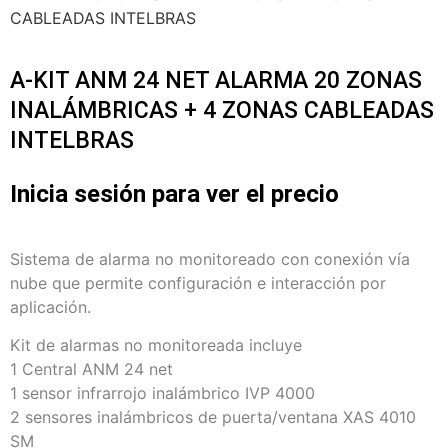
CABLEADAS INTELBRAS
A-KIT ANM 24 NET ALARMA 20 ZONAS
INALÁMBRICAS + 4 ZONAS CABLEADAS
INTELBRAS
Inicia sesión para ver el precio
Sistema de alarma no monitoreado con conexión vía
nube que permite configuración e interacción por
aplicación.
Kit de alarmas no monitoreada incluye
1 Central ANM 24 net
1 sensor infrarrojo inalámbrico IVP 4000
2 sensores inalámbricos de puerta/ventana XAS 4010
SM