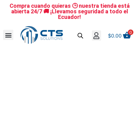
Compra cuando quieras 🕒 nuestra tienda está
abierta 24/7 🚚 ¡Llevamos seguridad a todo el
Ecuador!
0
$
0.00
Se nuestro distribuidor
Iniciar sesión
Reestablecer la contraseña
Cerrar Sesión