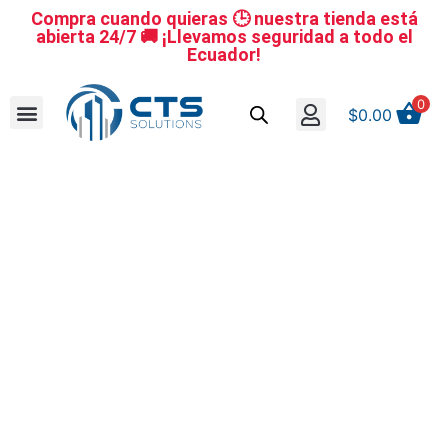
Compra cuando quieras 🕒 nuestra tienda está
abierta 24/7 🚚 ¡Llevamos seguridad a todo el
Ecuador!
0
$
0.00
Se nuestro distribuidor
Iniciar sesión
Reestablecer la contraseña
Cerrar Sesión