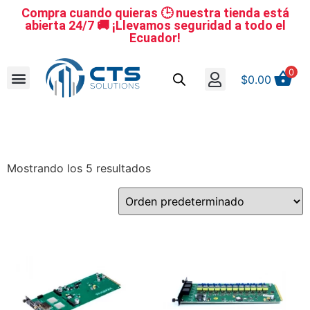
Compra cuando quieras 🕒 nuestra tienda está
abierta 24/7 🚚 ¡Llevamos seguridad a todo el
Ecuador!
0
$
0.00
Se nuestro distribuidor
Iniciar sesión
Reestablecer la contraseña
Cerrar Sesión
Mostrando los 5 resultados