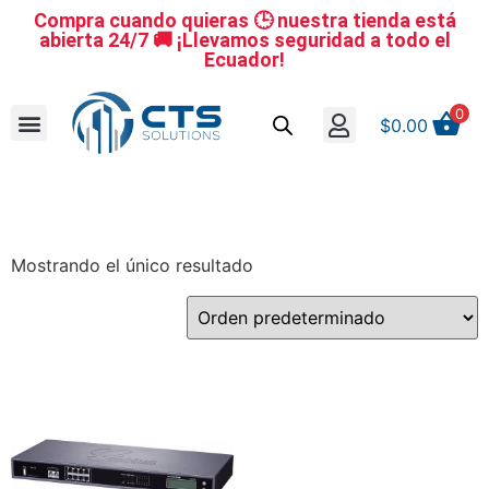
Compra cuando quieras 🕒 nuestra tienda está
abierta 24/7 🚚 ¡Llevamos seguridad a todo el
Ecuador!
0
$
0.00
Se nuestro distribuidor
Iniciar sesión
Reestablecer la contraseña
Cerrar Sesión
Mostrando el único resultado