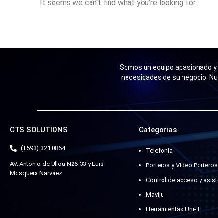
It seems we can't find what you're looking for.
Somos un equipo apasionado y n
necesidades de su negocio. Nu
CTS SOLUTIONS
Categorias
(+593) 321 0864
Telefonía
AV. Antonio de Ulloa N26-33 y Luis
Porteros y Video Porteros
Mosquera Narváez
Control de acceso y asist
Maviju
Herramientas Uni-T