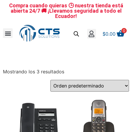
Compra cuando quieras 🕒 nuestra tienda está
abierta 24/7 🚚 ¡Llevamos seguridad a todo el
Ecuador!
0
$
0.00
Se nuestro distribuidor
Iniciar sesión
Reestablecer la contraseña
Cerrar Sesión
Mostrando los 3 resultados