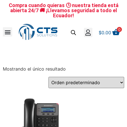
Compra cuando quieras 🕒 nuestra tienda está
abierta 24/7 🚚 ¡Llevamos seguridad a todo el
Ecuador!
0
$
0.00
Se nuestro distribuidor
Iniciar sesión
Reestablecer la contraseña
Cerrar Sesión
Mostrando el único resultado