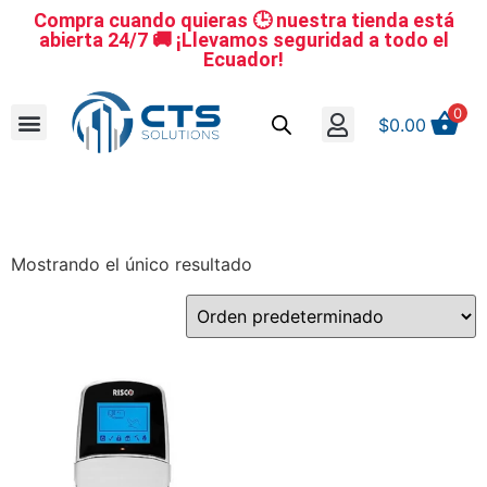
Compra cuando quieras 🕒 nuestra tienda está
abierta 24/7 🚚 ¡Llevamos seguridad a todo el
Ecuador!
0
$
0.00
Se nuestro distribuidor
Iniciar sesión
Reestablecer la contraseña
Cerrar Sesión
Mostrando el único resultado