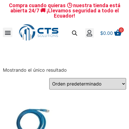
Compra cuando quieras 🕒 nuestra tienda está
abierta 24/7 🚚 ¡Llevamos seguridad a todo el
Ecuador!
0
$
0.00
Se nuestro distribuidor
Iniciar sesión
Reestablecer la contraseña
Cerrar Sesión
Mostrando el único resultado