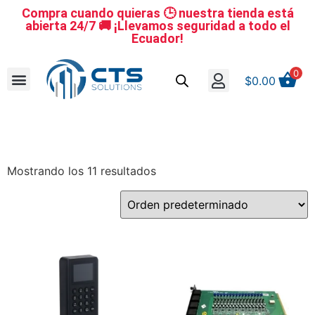
Compra cuando quieras 🕒 nuestra tienda está
abierta 24/7 🚚 ¡Llevamos seguridad a todo el
Ecuador!
0
$
0.00
Se nuestro distribuidor
Iniciar sesión
Reestablecer la contraseña
Cerrar Sesión
Mostrando los 11 resultados