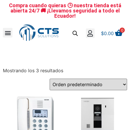
Compra cuando quieras 🕒 nuestra tienda está
abierta 24/7 🚚 ¡Llevamos seguridad a todo el
Ecuador!
0
$
0.00
Se nuestro distribuidor
Iniciar sesión
Reestablecer la contraseña
Cerrar Sesión
Mostrando los 3 resultados